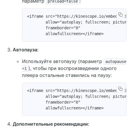
параметр
:
preload=false
<iframe src="https://kinescope.io/embed/12345
        allow="autoplay; fullscreen; picture
        frameborder="0"

Автопауза:
Используйте автопаузу (параметр
autopause
), чтобы при воспроизведении одного
=1
плеера остальные ставились на паузу:
<iframe src="https://kinescope.io/embed/12345
        allow="autoplay; fullscreen; picture
        frameborder="0"

Дополнительные рекомендации: