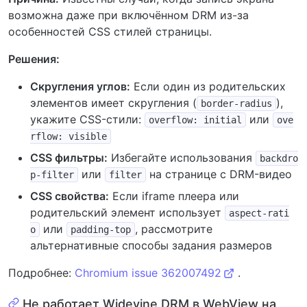
возможна даже при включённом DRM из-за
особенностей CSS стилей страницы.
Решения:
Скругления углов:
Если один из родительских
элементов имеет скругления (
),
border-radius
укажите CSS-стили:
или
overflow: initial
ove
rflow: visible
CSS фильтры:
Избегайте использования
backdro
или
на странице с DRM-видео
p-filter
filter
CSS свойства:
Если iframe плеера или
родительский элемент использует
aspect-rati
или
, рассмотрите
o
padding-top
альтернативные способы задания размеров
Подробнее:
Chromium issue 362007492
.
Не работает Widevine DRM в WebView на