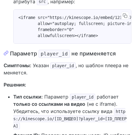
атрибута
, например:
src
<iframe src="https://kinescope.io/embed/123456789
        allow="autoplay; fullscreen; picture-in-p
        frameborder="0"

Параметр
не применяется
player_id
Симптомы:
Указан
, но шаблон плеера не
player_id
меняется.
Решения:
Тип ссылки:
Параметр
работает
player_id
только со ссылками на видео
(не с iframe).
Убедитесь, что используете ссылку вида
http
s://kinescope.io/[ID_ВИДЕО]?player_id=[ID_ПЛЕЕР
А]