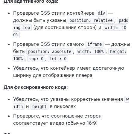
Для адаптивного кода:
Проверьте CSS стили контейнера
—
div
должны быть указаны
,
position: relative
padd
(для соотношения сторон) и
ing-top
width: 10
0%
Проверьте CSS стили самого
— должны
iframe
быть
,
,
position: absolute
width: 100%
height:
,
,
100%
top: 0
left: 0
Убедитесь, что контейнер имеет достаточную
ширину для отображения плеера
Для фиксированного кода:
Убедитесь, что указаны корректные значения
w
и
в пикселях
idth
height
Проверьте, что соотношение сторон
соответствует видео (обычно 16:9)