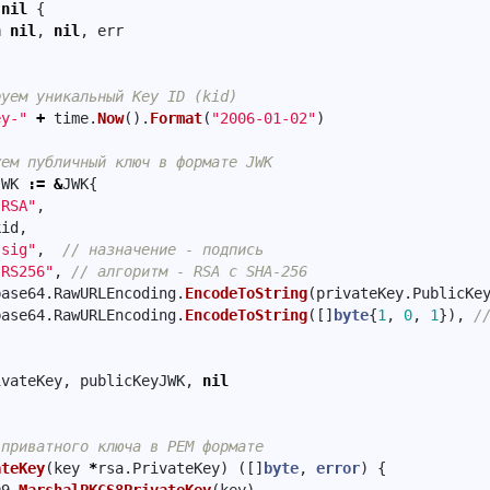
nil
{
n
nil
,
nil
,
err
руем уникальный Key ID (kid)
ey-"
+
time
.
Now
().
Format
(
"2006-01-02"
)
уем публичный ключ в формате JWK
JWK
:=
&
JWK
{
"RSA"
,
kid
,
"sig"
,
// назначение - подпись
"RS256"
,
// алгоритм - RSA с SHA-256
base64
.
RawURLEncoding
.
EncodeToString
(
privateKey
.
PublicKe
base64
.
RawURLEncoding
.
EncodeToString
([]
byte
{
1
,
0
,
1
}),
/
ivateKey
,
publicKeyJWK
,
nil
 приватного ключа в PEM формате
ateKey
(
key
*
rsa
.
PrivateKey
)
([]
byte
,
error
)
{
09
.
MarshalPKCS8PrivateKey
(
key
)