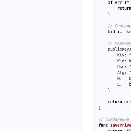
if
err
!=
retur
}
// Генери
kid
:=
"k
// Формир
publicKey
Kty
:
Kid
:
Use
:
Alg
:
N
:
E
:
}
return
pr
}
// Сохранение
func
savePriv
return
x5