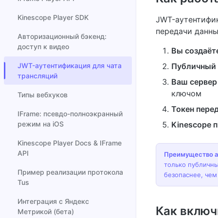
Kinescope Player SDK
JWT-аутентифик
передачи данны
Авторизационный бэкенд:
доступ к видео
Вы создаёт
JWT-аутентификация для чата
Публичный 
трансляций
Ваш сервер
ключом
Типы вебхуков
Токен перед
IFrame: псевдо-полноэкранный
режим на iOS
Kinescope 
Kinescope Player Docs & IFrame
API
Преимущество а
только публичны
Пример реализации протокола
безопаснее, чем
Tus
Интеграция с Яндекс
Как вклю
Метрикой (бета)