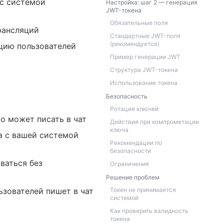
 с системой
Настройка: шаг 2 — генерация
JWT-токена
Обязательные поля
рансляций
Стандартные JWT-поля
(рекомендуется)
цию пользователей
Пример генерации JWT
Структура JWT-токена
Использование токена
Безопасность
Ротация ключей
о может писать в чат
Действия при компрометации
ключа
а с вашей системой
Рекомендации по
безопасности
ваться без
Ограничения
Решение проблем
ьзователей пишет в чат
Токен не принимается
системой
Как проверить валидность
токена