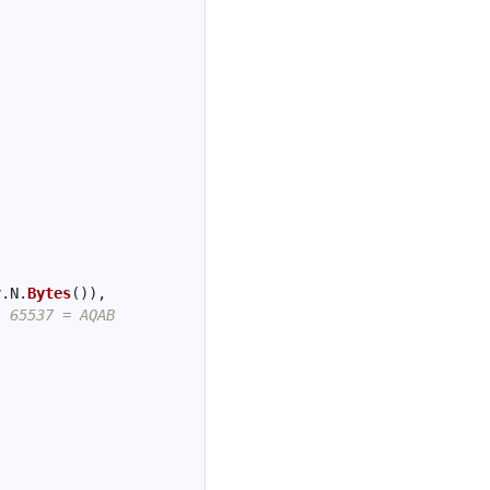
y
.
N
.
Bytes
()),
/ 65537 = AQAB