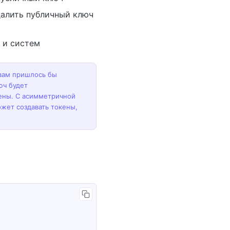
алить публичный ключ
 и систем
вам пришлось бы
юч будет
ены. С асимметричной
жет создавать токены,