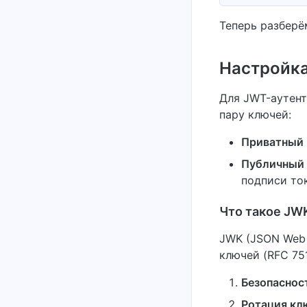
Теперь разберём
Настройка
Для JWT-аутент
пару ключей:
Приватный
Публичный
подписи то
Что такое JW
JWK (JSON Web 
ключей (RFC 75
Безопаснос
Ротация кл