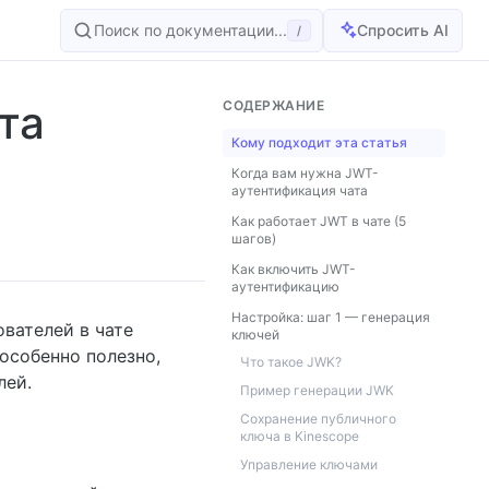
Поиск по документации...
Спросить AI
/
та
СОДЕРЖАНИЕ
Кому подходит эта статья
Когда вам нужна JWT-
аутентификация чата
Как работает JWT в чате (5
шагов)
Как включить JWT-
аутентификацию
Настройка: шаг 1 — генерация
вателей в чате
ключей
особенно полезно,
Что такое JWK?
лей.
Пример генерации JWK
Сохранение публичного
ключа в Kinescope
Управление ключами