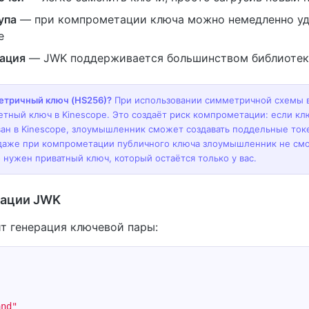
упа
— при компрометации ключа можно немедленно уд
e
ация
— JWK поддерживается большинством библиотек
етричный ключ (HS256)?
При использовании симметричной схемы 
етный ключ в Kinescope. Это создаёт риск компрометации: если кл
ан в Kinescope, злоумышленник сможет создавать поддельные ток
даже при компрометации публичного ключа злоумышленник не смо
о нужен приватный ключ, который остаётся только у вас.
рации JWK
ит генерация ключевой пары:
and"