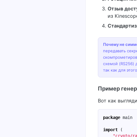
Отзыв дост
из Kinescop
Стандартиз
Почему не симм
передавать секр
скомпрометиров
схемой (RS256) 
так как для этог
Пример гене
Вот как выгляд
package
main
import
(
"crypto/r