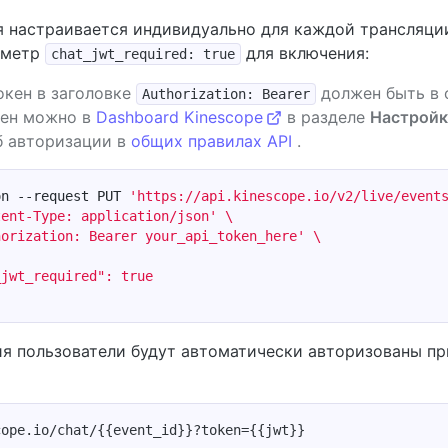
 настраивается индивидуально для каждой трансляции 
аметр
для включения:
chat_jwt_required: true
окен в заголовке
должен быть в 
Authorization: Bearer
кен можно в
Dashboard Kinescope
в разделе
Настройк
б авторизации в
общих правилах API
.
on --request PUT 
'https://api.kinescope.io/v2/live/event
tent-Type: application/json'
horization: Bearer your_api_token_here'
я пользователи будут автоматически авторизованы пр