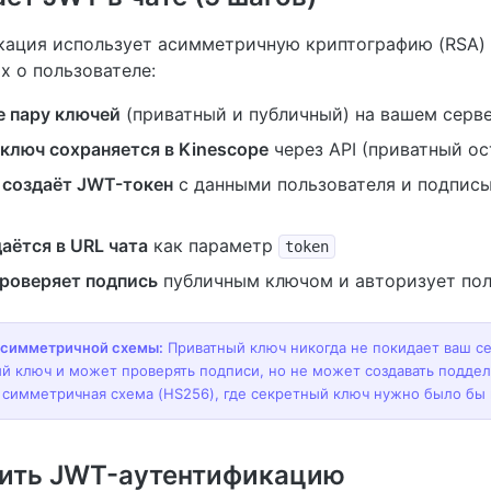
ация использует асимметричную криптографию (RSA) 
х о пользователе:
е пару ключей
(приватный и публичный) на вашем серв
ключ сохраняется в Kinescope
через API (приватный ос
 создаёт JWT-токен
с данными пользователя и подписы
аётся в URL чата
как параметр
token
проверяет подпись
публичным ключом и авторизует пол
симметричной схемы:
Приватный ключ никогда не покидает ваш се
й ключ и может проверять подписи, но не может создавать подде
 симметричная схема (HS256), где секретный ключ нужно было бы п
чить JWT-аутентификацию