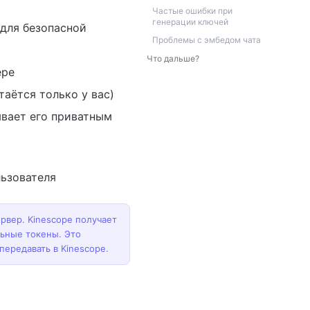
Частые ошибки при
генерации ключей
для безопасной
Проблемы с эмбедом чата
Что дальше?
ере
таётся только у вас)
вает его приватным
ьзователя
рвер. Kinescope получает
льные токены. Это
ередавать в Kinescope.