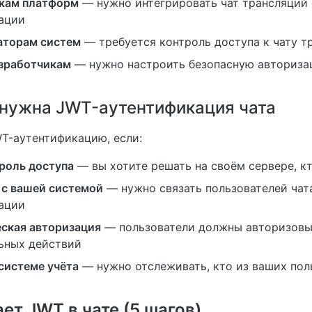
кам платформ
— нужно интегрировать чат трансляций
ации
аторам систем
— требуется контроль доступа к чату т
зработчикам
— нужно настроить безопасную авториза
 нужна JWT-аутентификация чата
T-аутентификацию, если:
роль доступа
— вы хотите решать на своём сервере, кт
 с вашей системой
— нужно связать пользователей чат
ации
ская авторизация
— пользователи должны авторизовы
ьных действий
системе учёта
— нужно отслеживать, кто из ваших пол
ет JWT в чате (5 шагов)