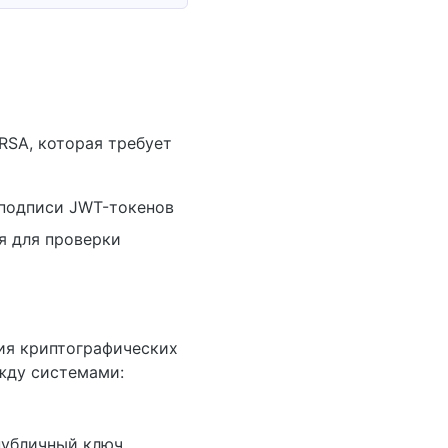
RSA, которая требует
 подписи JWT-токенов
я для проверки
ия криптографических
жду системами:
публичный ключ