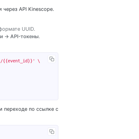
через API Kinescope.
формате UUID.
и → API-токены
.
s/{{event_id}}'
и переходе по ссылке с