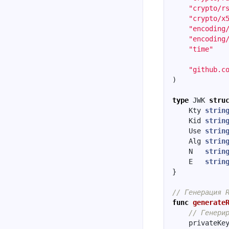
"crypto/r
"crypto/x
"encoding
"encoding
"time"
"github.c
)
type
JWK
stru
Kty
strin
Kid
strin
Use
strin
Alg
strin
N
strin
E
strin
}
// Генерация 
func
generate
// Генери
privateKe