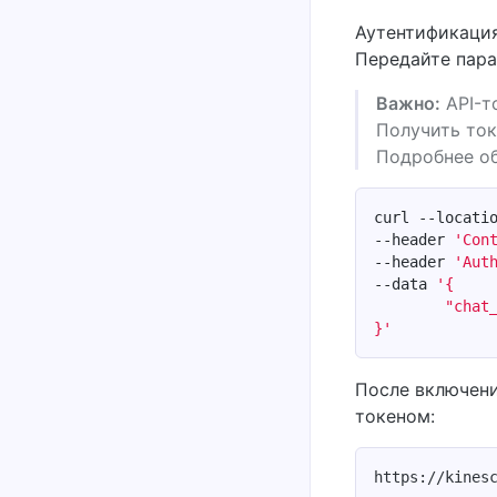
Аутентификация
Передайте пар
Важно:
API-т
Получить то
Подробнее о
curl --locati
--header 
'Con
--header 
'Aut
--data 
}'
После включени
токеном: