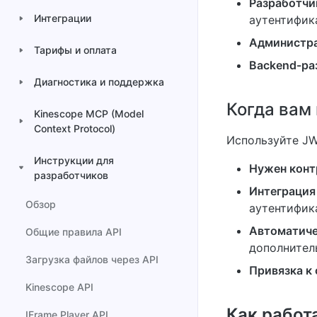
Разработчи
Интеграции
аутентифик
Администр
Тарифы и оплата
Backend-ра
Диагностика и поддержка
Когда вам
Kinescope MCP (Model
Context Protocol)
Используйте JW
Инструкции для
Нужен конт
разработчиков
Интеграция
Обзор
аутентифик
Автоматиче
Общие правила API
дополнител
Загрузка файлов через API
Привязка к 
Kinescope API
Как работа
IFrame Player API