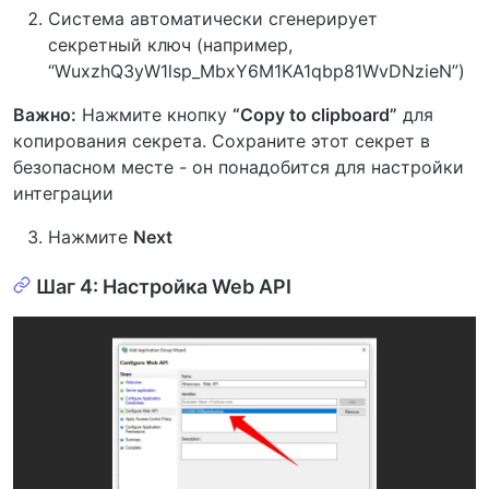
Система автоматически сгенерирует
секретный ключ (например,
“WuxzhQ3yW1lsp_MbxY6M1KA1qbp81WvDNzieN”)
Важно:
Нажмите кнопку
“Copy to clipboard”
для
копирования секрета. Сохраните этот секрет в
безопасном месте - он понадобится для настройки
интеграции
Нажмите
Next
Шаг 4: Настройка Web API