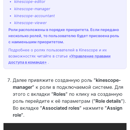
kinescope-editor
kinescope-manager
kinescope-accountant
kinescope-viewer
Роли расположены в порядке приоритета. Если передано
несколько ролей, то пользователю будет присвоена роль
с наименьшим приоритетом.
Подробнее о ролях пользователей в Kinescope и их
возможностях читайте в статье
«Управление правами
доступа в команде»
.
Далее привяжите созданную роль
“kinescope-
manager”
к роли в подключаемой системе. Для
этого с вкладки
“Roles”
по клику на созданную
роль перейдите к её параметрам (
“Role details”
).
Во вкладке
“Associated roles”
нажмите
“Assign
role”
.