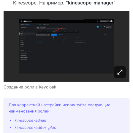
Kinescope. Например,
“kinescope-manager”
.
Создание роли в Keycloak
Для корректной настройки используйте следующие
наименования ролей:
kinescope-admin
kinescope-editor_plus