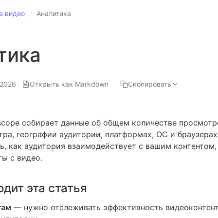
е видео
Аналитика
тика
.2026
Открыть как Markdown
Скопировать
scope собирает данные об общем количестве просмотро
тра, географии аудитории, платформах, ОС и браузерах
ь, как аудитория взаимодействует с вашим контентом,
ты с видео.
дит эта статья
гам
— нужно отслеживать эффективность видеоконтент