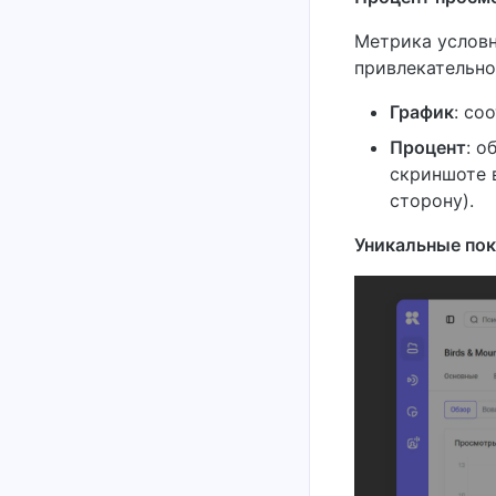
Метрика условн
привлекательно
График
: со
Процент
: о
скриншоте 
сторону).
Уникальные по