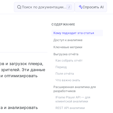
Поиск по документации...
Спросить AI
/
СОДЕРЖАНИЕ
Кому подходит эта статья
Доступ к аналитике
Ключевые метрики
Выгрузка отчёта
Как собрать отчёт
в и загрузок плеера,
Период
 зрителей. Эти данные
Поля отчёта
 и оптимизировать
Что важно знать
Расширенная аналитика для
разработчиков
IFrame Player API — для
клиентской аналитики
а и анализировать
REST API аналитики