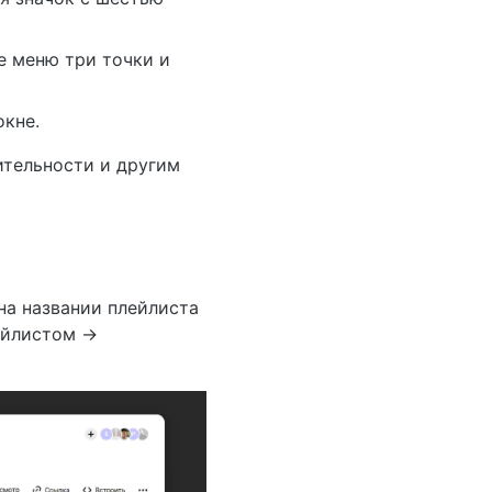
е меню три точки и
окне.
ительности и другим
на названии плейлиста
лейлистом →