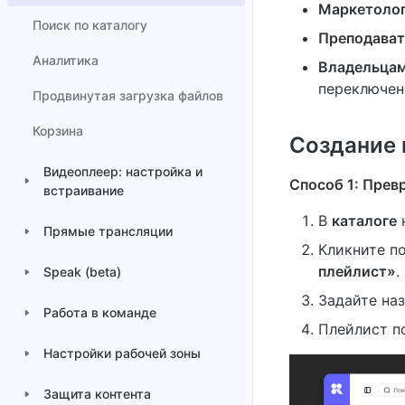
Маркетоло
Поиск по каталогу
Преподава
Аналитика
Владельцам
переключен
Продвинутая загрузка файлов
Корзина
Создание 
Видеоплеер: настройка и
Способ 1: Прев
встраивание
В
каталоге
н
Прямые трансляции
Кликните п
плейлист»
.
Speak (beta)
Задайте на
Работа в команде
Плейлист по
Настройки рабочей зоны
Защита контента