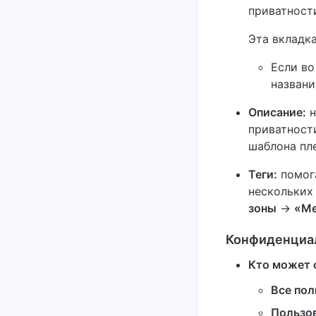
приватност
Эта вкладка
Если во
названи
Описание:
н
приватност
шаблона пле
Теги:
помога
нескольких
зоны
→
«Ме
Конфиденциа
Кто может 
Все пол
Пользов