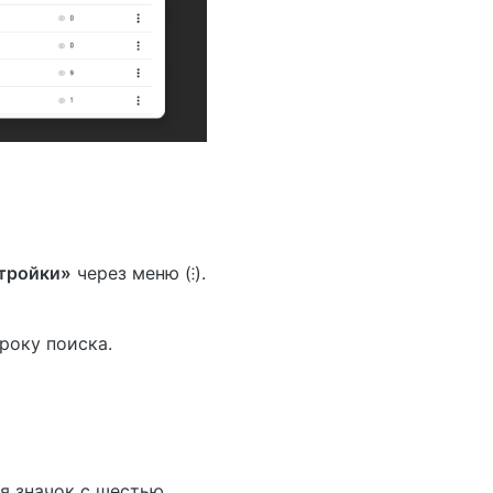
тройки»
через меню (⁝).
року поиска.
я значок с шестью