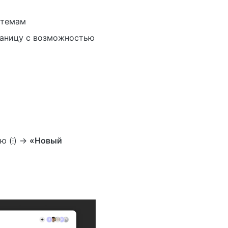
 темам
раницу с возможностью
ю (⁝) →
«Новый